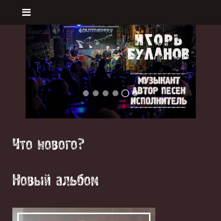
S3
Slide Book
S7
S5
S6
S2
Что нового?
Новый альбом