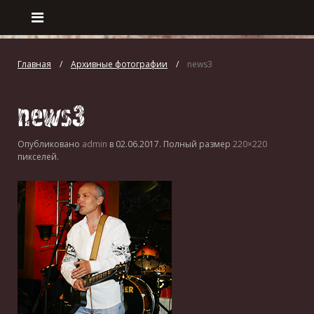
Главная
Архивные фотографии
news3
news3
Опубликовано
admin
в
02.06.2017
. Полный размер
220×220
пикселей.