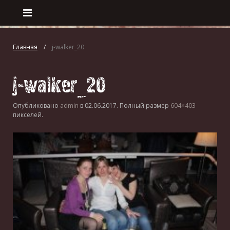
Главная
j-walker_20
j-walker_20
Опубликовано
admin
в
02.06.2017
. Полный размер
604×403
пикселей.