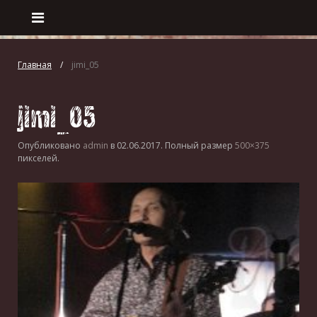
Главная
jimi_05
jimi_05
Опубликовано
admin
в
02.06.2017
. Полный размер
500×375
пикселей.